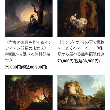
《ランプの灯りの下で織物
《亡夫の武具を見守るイン
をほどくペネロペ》 9種
ディアン酋長の未亡人》
類から選べる無料額装付き
9種類から選べる無料額装
付き
79,000円(税込86,900円)
79,000円(税込86,900円)