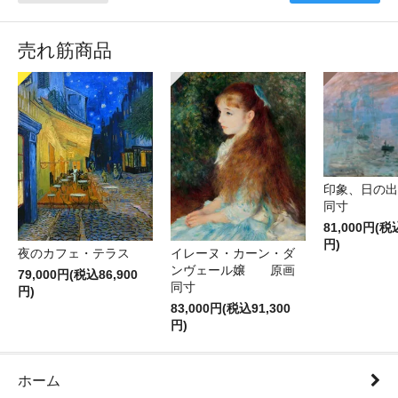
売れ筋商品
印象、日の
同寸
81,000円(税
円)
夜のカフェ・テラス
イレーヌ・カーン・ダ
ンヴェール嬢 原画
79,000円(税込86,900
同寸
円)
83,000円(税込91,300
円)
ホーム