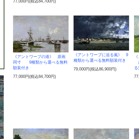
77,000円(税込84,700円)
《アントワープに迫る嵐》 9
《アントワープの港》 原画
《
種類から選べる無料額装付き
同寸 9種類から選べる無料
原
額装付き
る
79,000円(税込86,900円)
77,000円(税込84,700円)
77