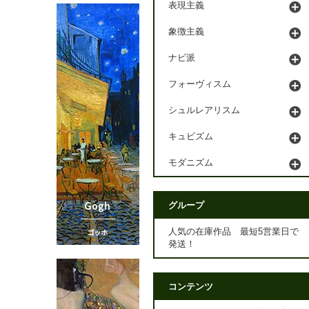
表現主義
象徴主義
ナビ派
フォーヴィスム
シュルレアリスム
キュビズム
モダニズム
グループ
人気の在庫作品 最短5営業日で
発送！
コンテンツ