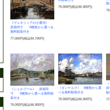
料額装付き
類
79,000円(税込86,900円)
79
《ヴェネツィアの小運河》
原画同寸 9種類から選べる
無料額装付き
77,000円(税込84,700円)
《
《ダンケルク》 9種類から選
同
《シェルブール》 原画同
べる無料額装付き
額
寸 9種類から選べる無料額
装付き
79,000円(税込86,900円)
77
79,000円(税込86,900円)