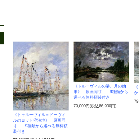
《トルーヴィルの港、月の効
《
果》 原画同寸 9種類から
か
選べる無料額装付き
79
79,000円(税込86,900円)
《トゥルーヴィル＝ドーヴィ
ルのヨット停泊地》 原画同
寸 9種類から選べる無料額
装付き