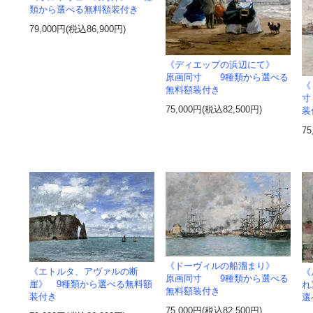
類から選べる無料額装付き
79,000円(税込86,900円)
《ディエップの浜辺にて》
原画同寸 9種類から選べる
《
無料額装付き
寸
75,000円(税込82,500円)
装
75
《ドーヴィルの船溜まり》
《エトルタ、アヴァルの断
《
原画同寸 9種類から選べる
崖》 9種類から選べる無料額
れ
無料額装付き
装付き
選
75,000円(税込82,500円)