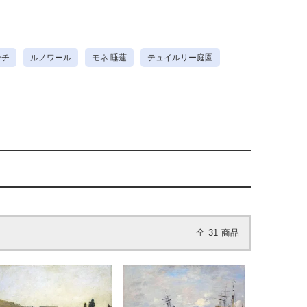
ンチ
ルノワール
モネ 睡蓮
テュイルリー庭園
全
31
商品