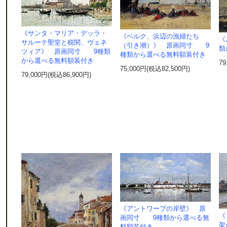
《サンタ・マリア・デッラ・
《ベルク、浜辺の漁婦たち
《
サルーテ聖堂と税関、ヴェネ
（引き潮）》 原画同寸 9
類
ツィア》 原画同寸 9種類
種類から選べる無料額装付き
から選べる無料額装付き
79
75,000円(税込82,500円)
79,000円(税込86,900円)
《アントワープの岸壁》 原
《
画同寸 9種類から選べる無
架