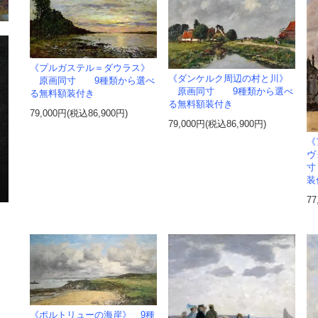
《プルガステル＝ダウラス》
《ダンケルク周辺の村と川》
原画同寸 9種類から選べ
原画同寸 9種類から選べ
る無料額装付き
る無料額装付き
79,000円(税込86,900円)
79,000円(税込86,900円)
《
ヴ
寸
装
77
《ポルトリューの海岸》 9種