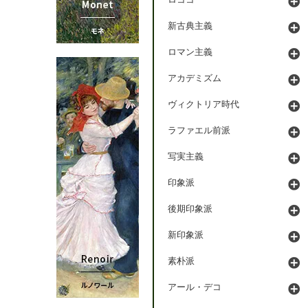
ロココ
新古典主義
ロマン主義
アカデミズム
ヴィクトリア時代
ラファエル前派
写実主義
印象派
後期印象派
新印象派
素朴派
アール・デコ