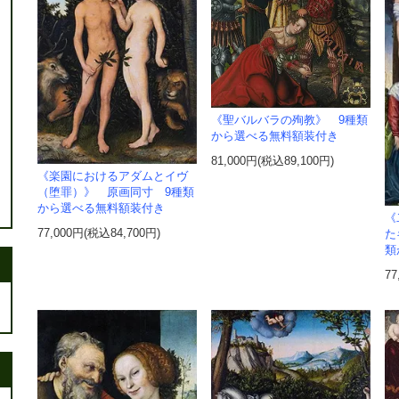
《聖バルバラの殉教》 9種類
から選べる無料額装付き
81,000円(税込89,100円)
《楽園におけるアダムとイヴ
（堕罪）》 原画同寸 9種類
から選べる無料額装付き
《
77,000円(税込84,700円)
た
類
77