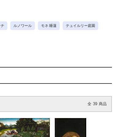
ンチ
ルノワール
モネ 睡蓮
テュイルリー庭園
全
39
商品