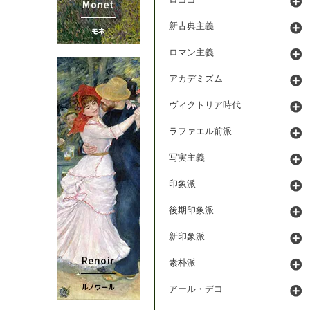
ロココ
新古典主義
ロマン主義
アカデミズム
ヴィクトリア時代
ラファエル前派
写実主義
印象派
後期印象派
新印象派
素朴派
アール・デコ