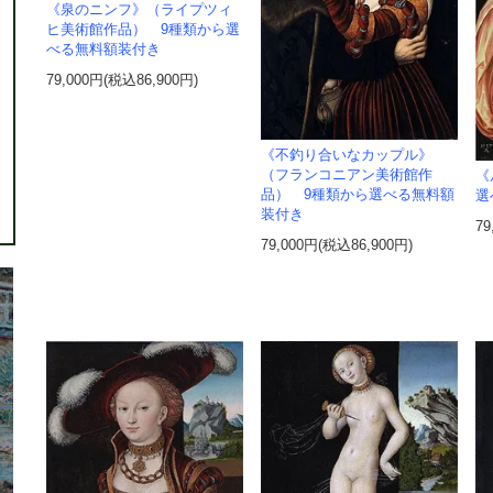
《泉のニンフ》（ライプツィ
ヒ美術館作品） 9種類から選
べる無料額装付き
79,000円(税込86,900円)
《不釣り合いなカップル》
（フランコニアン美術館作
《
品） 9種類から選べる無料額
選
装付き
79
79,000円(税込86,900円)