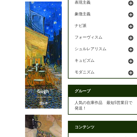
表現主義
象徴主義
ナビ派
フォーヴィスム
シュルレアリスム
キュビズム
モダニズム
グループ
人気の在庫作品 最短5営業日で
発送！
コンテンツ