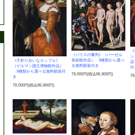
《
《パリスの審判》（バーゼル
ン
美術館作品） 9種類から選べ
《不釣り合いなカップル》
品
る無料額装付き
（ゲルマン国立博物館作品）
付
9種類から選べる無料額装付
79,000円(税込86,900円)
79
き
79,000円(税込86,900円)