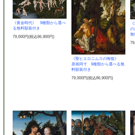
《黄金時代》 9種類から選べ
《
る無料額装付き
の
無
79,000円(税込86,900円)
79
《聖ヒエロニムスの悔悛》
原画同寸 9種類から選べる無
料額装付き
79,000円(税込86,900円)