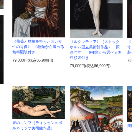
《葡萄と林檎を持った若い女
《ルクレティア》（ストック
《
性の肖像》 9種類から選べる
ホルム国立美術館作品） 原
寸
無料額装付き
画同寸 9種類から選べる無
装
料額装付き
79,000円(税込86,900円)
79
79,000円(税込86,900円)
泉のニンフ（ティッセン＝ボ
楽
ルネミッサ美術館作品）