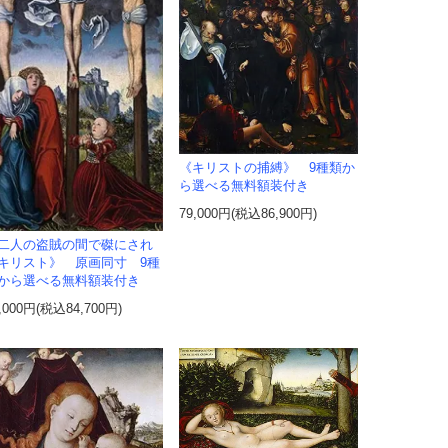
《キリストの捕縛》 9種類か
ら選べる無料額装付き
79,000円(税込86,900円)
二人の盗賊の間で磔にされ
キリスト》 原画同寸 9種
から選べる無料額装付き
,000円(税込84,700円)