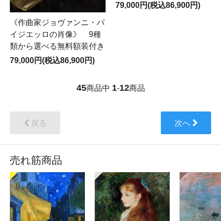
79,000円(税込86,900円)
《作曲家ジョヴァンニ・パ
イジエッロの肖像》 9種
類から選べる無料額装付き
79,000円(税込86,900円)
45
1
12
商品中
-
商品
戻る
次へ
売れ筋商品