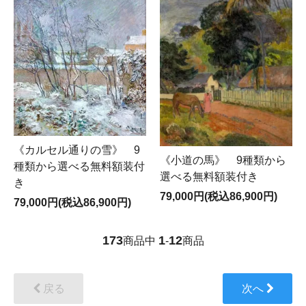
《カルセル通りの雪》 9
《小道の馬》 9種類から
種類から選べる無料額装付
選べる無料額装付き
き
79,000円(税込86,900円)
79,000円(税込86,900円)
173
1
12
商品中
-
商品
戻る
次へ