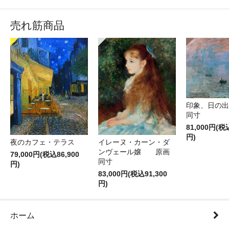
売れ筋商品
印象、日の
同寸
81,000円(税
円)
夜のカフェ・テラス
イレーヌ・カーン・ダ
ンヴェール嬢 原画
79,000円(税込86,900
同寸
円)
83,000円(税込91,300
円)
ホーム