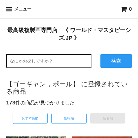
0
メニュー
最高級複製画専門店 《 ワールド・マスタピーシ
ズ.JP 》
検索
【ゴーギャン，ポール】 に登録されてい
る商品
173
件の商品が見つかりました
おすすめ順
価格順
新着順