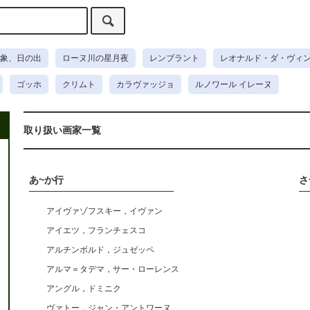
象、日の出
ローヌ川の星月夜
レンブラント
レオナルド・ダ・ヴィ
ゴッホ
クリムト
カラヴァッジョ
ルノワール イレーヌ
取り扱い画家一覧
あ~か行
さ
アイヴァゾフスキー，イヴァン
アイエツ，フランチェスコ
アルチンボルド，ジュゼッペ
アルマ＝タデマ，サー・ローレンス
アングル，ドミニク
ヴァトー，ジャン・アントワーヌ