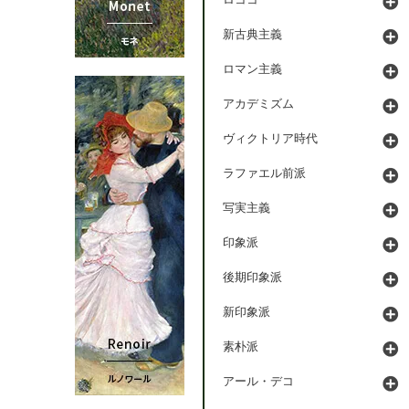
ロココ
新古典主義
ロマン主義
アカデミズム
ヴィクトリア時代
ラファエル前派
写実主義
印象派
後期印象派
新印象派
素朴派
アール・デコ