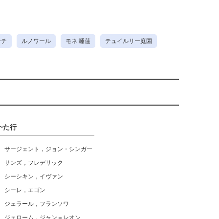
ンチ
ルノワール
モネ 睡蓮
テュイルリー庭園
~た行
サージェント，ジョン・シンガー
サンズ，フレデリック
シーシキン，イヴァン
シーレ，エゴン
ジェラール，フランソワ
ジェローム，ジャン＝レオン