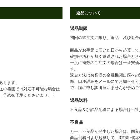
返品について
返品期限
初回の御注文に限り、返品、及び返金
商品がお手元に届いた日から起算して
破損や汚れが無く返送された場合とさ
一度に複数のご注文の場合は一番安価
す。
返金方法はお客様の金融機関口座への
際、口座詳細をメールにてお知らせく
あります。
で、誠に申し訳御座いませんが予めご
送の範囲では対応不可能な場合は
、予め御了承くださいませ。）
返品送料
不良品及び誤品配送による場合は当社
不良品
万一、不良品が発生した場合は、同良
商品到着日より起算して、3営業日以