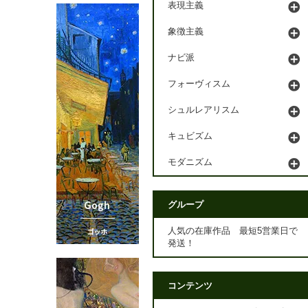
表現主義
象徴主義
ナビ派
フォーヴィスム
シュルレアリスム
キュビズム
モダニズム
グループ
人気の在庫作品 最短5営業日で
発送！
コンテンツ