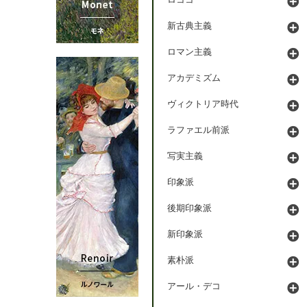
ロココ
新古典主義
ロマン主義
アカデミズム
ヴィクトリア時代
ラファエル前派
写実主義
印象派
後期印象派
新印象派
素朴派
アール・デコ