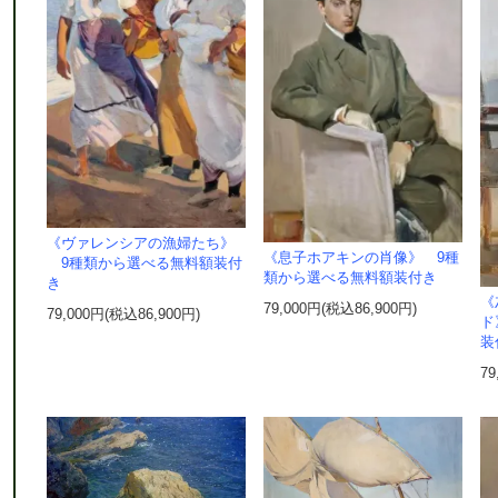
《ヴァレンシアの漁婦たち》
《息子ホアキンの肖像》 9種
9種類から選べる無料額装付
類から選べる無料額装付き
き
《
79,000円(税込86,900円)
79,000円(税込86,900円)
ド
装
79