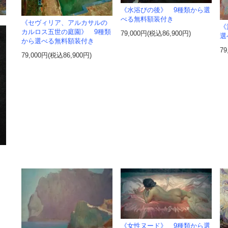
《水浴びの後》 9種類から選
べる無料額装付き
《セヴィリア、アルカサルの
《
カルロス五世の庭園》 9種類
79,000円(税込86,900円)
選
から選べる無料額装付き
79
79,000円(税込86,900円)
《女性ヌード》 9種類から選