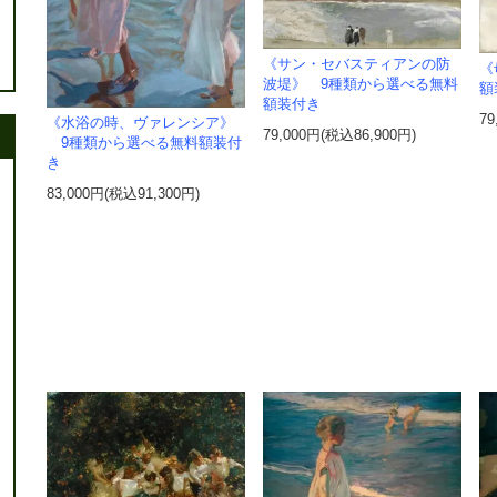
《サン・セバスティアンの防
《
波堤》 9種類から選べる無料
額
額装付き
79
《水浴の時、ヴァレンシア》
79,000円(税込86,900円)
9種類から選べる無料額装付
き
83,000円(税込91,300円)