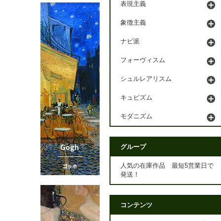
表現主義
象徴主義
ナビ派
フォーヴィスム
シュルレアリスム
キュビズム
モダニズム
グループ
人気の在庫作品 最短5営業日で
発送！
コンテンツ