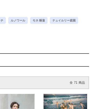
ンチ
ルノワール
モネ 睡蓮
テュイルリー庭園
全
71
商品