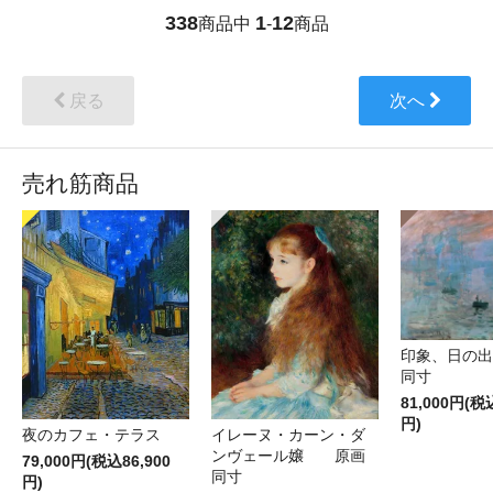
338
1
12
商品中
-
商品
戻る
次へ
売れ筋商品
印象、日の
同寸
81,000円(税
円)
夜のカフェ・テラス
イレーヌ・カーン・ダ
ンヴェール嬢 原画
79,000円(税込86,900
同寸
円)