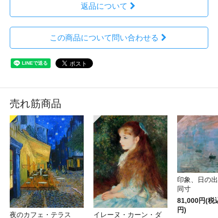
返品について
この商品について問い合わせる
売れ筋商品
印象、日の
同寸
81,000円(税
円)
夜のカフェ・テラス
イレーヌ・カーン・ダ