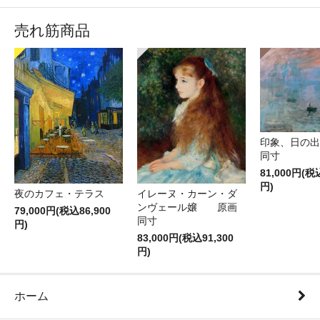
売れ筋商品
印象、日の
同寸
81,000円(税
円)
夜のカフェ・テラス
イレーヌ・カーン・ダ
ンヴェール嬢 原画
79,000円(税込86,900
同寸
円)
83,000円(税込91,300
円)
ホーム