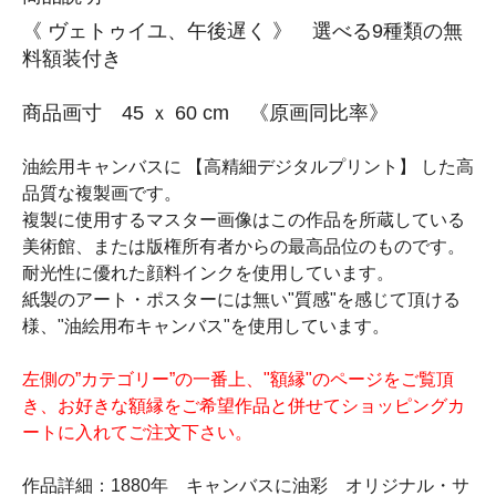
《 ヴェトゥイユ、午後遅く 》 選べる9種類の無
料額装付き
商品画寸 45 ｘ 60 cm 《原画同比率》
油絵用キャンバスに 【高精細デジタルプリント】 した高
品質な複製画です。
複製に使用するマスター画像はこの作品を所蔵している
美術館、または版権所有者からの最高品位のものです。
耐光性に優れた顔料インクを使用しています。
紙製のアート・ポスターには無い"質感"を感じて頂ける
様、"油絵用布キャンバス"を使用しています。
左側の”カテゴリー”の一番上、"額縁"のページをご覧頂
き、お好きな額縁をご希望作品と併せてショッピングカ
ートに入れてご注文下さい。
作品詳細：1880年 キャンバスに油彩 オリジナル・サ