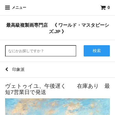
0
メニュー
最高級複製画専門店 《 ワールド・マスタピーシ
ズ.JP 》
検索
印象派
ヴェトゥイユ、午後遅く 在庫あり 最
短7営業日で発送