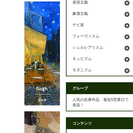
表現主義
象徴主義
ナビ派
フォーヴィスム
シュルレアリスム
キュビズム
モダニズム
グループ
人気の在庫作品 最短5営業日で
発送！
コンテンツ