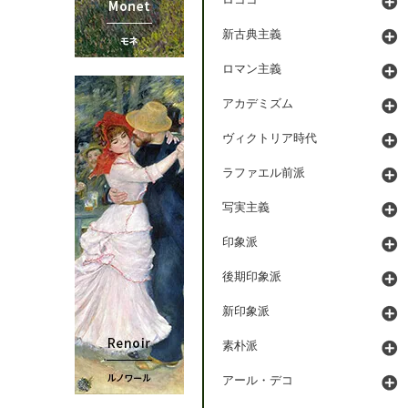
ロココ
新古典主義
ロマン主義
アカデミズム
ヴィクトリア時代
ラファエル前派
写実主義
印象派
後期印象派
新印象派
素朴派
アール・デコ