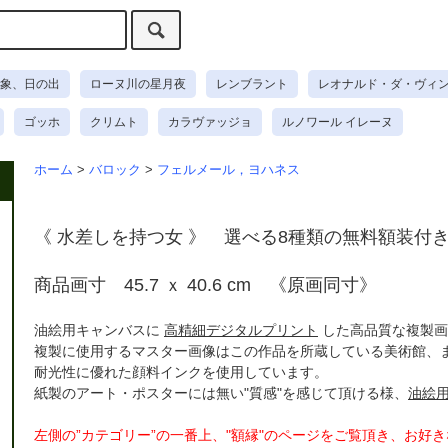
象、日の出
ローヌ川の星月夜
レンブラント
レオナルド・ダ・ヴィ
ゴッホ
クリムト
カラヴァッジョ
ルノワール イレーヌ
ホーム
>
バロック
>
フェルメール，ヨハネス
《 水差しを持つ女 》 選べる8種類の無料額装付
商品画寸 45.7 ｘ 40.6 cm 《原画同寸》
油絵用キャンバスに
高精細デジタルプリント
した高品質な複製画
複製に使用するマスター画像はこの作品を所蔵している美術館、
耐光性に優れた顔料インクを使用しています。
紙製のアート・ポスターには無い"質感"を感じて頂ける様、
油絵
左側の”カテゴリー”の一番上、"額縁"のページをご覧頂き、お