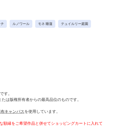
ンチ
ルノワール
モネ 睡蓮
テュイルリー庭園
き
です。
または版権所有者からの最高品位のものです。
用布キャンバス
を使用しています。
好きな額縁をご希望作品と併せてショッピングカートに入れて