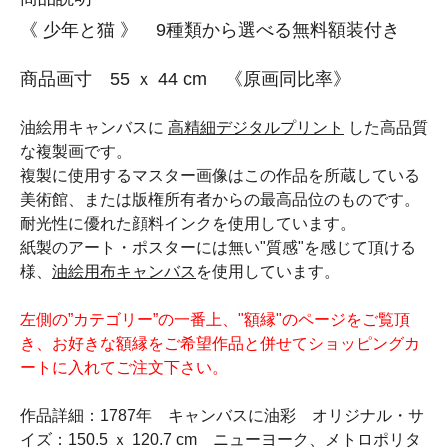
《 少年と猫 》 9種類から選べる無料額装付き
商品画寸 55 ｘ 44 cm 《原画同比率》
油絵用キャンバスに
高精細デジタルプリント
した高品質
な複製画です。
複製に使用するマスター画像はこの作品を所蔵している
美術館、または版権所有者からの最高品位のものです。
耐光性に優れた顔料インクを使用しています。
紙製のアート・ポスターには無い"質感"を感じて頂ける
様、
油絵用布キャンバス
を使用しています。
左側の”カテゴリー”の一番上、"額縁"のページをご覧頂
き、お好きな額縁をご希望作品と併せてショッピングカ
ートに入れてご注文下さい。
作品詳細：1787年 キャンバスに油彩 オリジナル・サ
イズ：150.5 ｘ 120.7 cm ニューヨーク、メトロポリタ