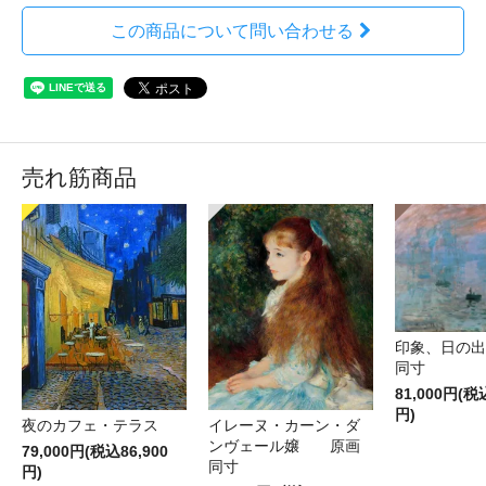
この商品について問い合わせる
売れ筋商品
印象、日の
同寸
81,000円(税
円)
夜のカフェ・テラス
イレーヌ・カーン・ダ
ンヴェール嬢 原画
79,000円(税込86,900
同寸
円)