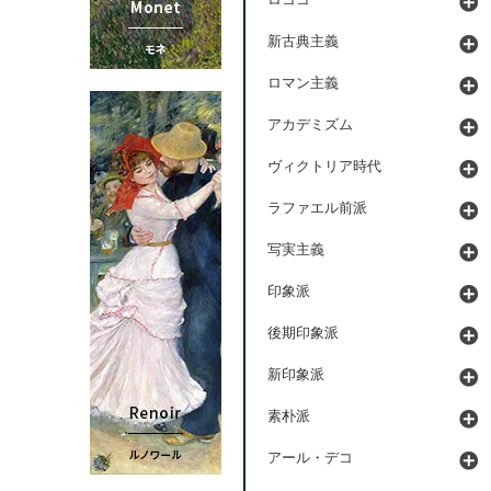
ロココ
新古典主義
ロマン主義
アカデミズム
ヴィクトリア時代
ラファエル前派
写実主義
印象派
後期印象派
新印象派
素朴派
アール・デコ