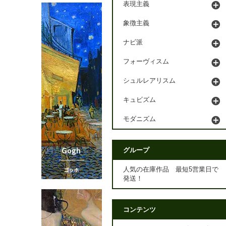
表現主義
象徴主義
ナビ派
フォーヴィスム
シュルレアリスム
キュビズム
モダニズム
グループ
人気の在庫作品 最短5営業日で
発送！
コンテンツ