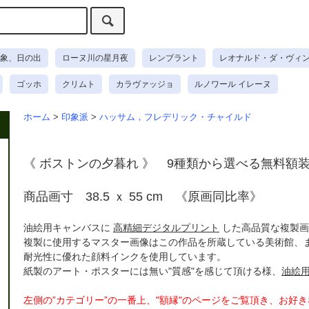
象、日の出
ローヌ川の星月夜
レンブラント
レオナルド・ダ・ヴィ
ゴッホ
クリムト
カラヴァッジョ
ルノワール イレーヌ
ホーム
>
印象派
>
ハッサム，フレデリック・チャイルド
《 ボストンの夕暮れ 》 9種類から選べる無料額
商品画寸 38.5 ｘ 55 cm 《原画同比率》
油絵用キャンバスに
高精細デジタルプリント
した高品質な複製画
複製に使用するマスター画像はこの作品を所蔵している美術館、
耐光性に優れた顔料インクを使用しています。
紙製のアート・ポスターには無い"質感"を感じて頂ける様、
油絵
左側の”カテゴリー”の一番上、"額縁"のページをご覧頂き、お