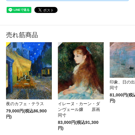
売れ筋商品
印象、日の
同寸
81,000円(税
円)
夜のカフェ・テラス
イレーヌ・カーン・ダ
ンヴェール嬢 原画
79,000円(税込86,900
同寸
円)
83,000円(税込91,300
円)