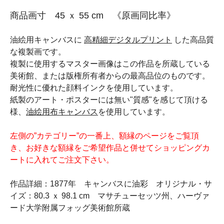
商品画寸 45 ｘ 55 cm 《原画同比率》
油絵用キャンバスに
高精細デジタルプリント
した高品質
な複製画です。
複製に使用するマスター画像はこの作品を所蔵している
美術館、または版権所有者からの最高品位のものです。
耐光性に優れた顔料インクを使用しています。
紙製のアート・ポスターには無い"質感"を感じて頂ける
様、
油絵用布キャンバス
を使用しています。
左側の”カテゴリー”の一番上、額縁のページをご覧頂
き、お好きな額縁をご希望作品と併せてショッピングカ
ートに入れてご注文下さい。
作品詳細：1877年 キャンバスに油彩 オリジナル・サ
イズ：80.3 ｘ 98.1 cm マサチューセッツ州、ハーヴァ
ード大学附属フォッグ美術館所蔵