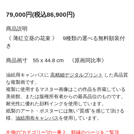
79,000円(税込86,900円)
商品説明
《 薄紅立葵の花束 》 9種類の選べる無料額装付
き
商品画寸 55 x 44.8 cm 《原画同比率》
油絵用キャンバスに
高精細デジタルプリント
した高品質
な複製画です。
複製に使用するマスター画像はこの作品を所蔵している
美術館、または版権所有者からの最高品位のものです。
耐光性に優れた顔料インクを使用しています。
紙製のアート・ポスターには無い"質感"を感じて頂ける
様、
油絵用布キャンバス
を使用しています。
左側の”カテゴリー”の一番上、額縁のページをご覧頂