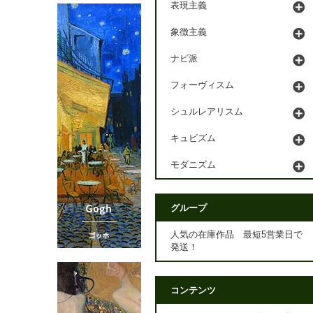
表現主義
象徴主義
ナビ派
フォーヴィスム
シュルレアリスム
キュビズム
モダニズム
グループ
人気の在庫作品 最短5営業日で
発送！
コンテンツ