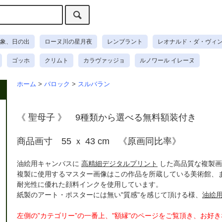
象、日の出
ローヌ川の星月夜
レンブラント
レオナルド・ダ・ヴィ
ゴッホ
クリムト
カラヴァッジョ
ルノワール イレーヌ
ホーム
>
バロック
>
スルバラン
《 聖母子 》 9種類から選べる無料額装付き
商品画寸 55 ｘ 43 cm 《原画同比率》
油絵用キャンバスに
高精細デジタルプリント
した高品質な複製画
複製に使用するマスター画像はこの作品を所蔵している美術館、
耐光性に優れた顔料インクを使用しています。
紙製のアート・ポスターには無い"質感"を感じて頂ける様、
油絵
左側の”カテゴリー”の一番上、"額縁"のページをご覧頂き、お