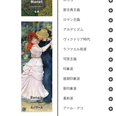
ロココ
新古典主義
ロマン主義
アカデミズム
ヴィクトリア時代
ラファエル前派
写実主義
印象派
後期印象派
新印象派
素朴派
アール・デコ