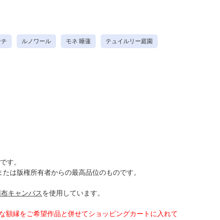
ンチ
ルノワール
モネ 睡蓮
テュイルリー庭園
です。
または版権所有者からの最高品位のものです。
用布キャンバス
を使用しています。
好きな額縁をご希望作品と併せてショッピングカートに入れて