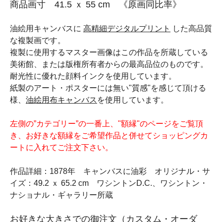
商品画寸 41.5 ｘ 55 cm 《原画同比率》
油絵用キャンバスに
高精細デジタルプリント
した高品質
な複製画です。
複製に使用するマスター画像はこの作品を所蔵している
美術館、または版権所有者からの最高品位のものです。
耐光性に優れた顔料インクを使用しています。
紙製のアート・ポスターには無い"質感"を感じて頂ける
様、
油絵用布キャンバス
を使用しています。
左側の”カテゴリー”の一番上、"額縁"のページをご覧頂
き、お好きな額縁をご希望作品と併せてショッピングカ
ートに入れてご注文下さい。
作品詳細：1878年 キャンバスに油彩 オリジナル・サ
イズ：49.2 ｘ 65.2 cm ワシントンD.C.、ワシントン・
ナショナル・ギャラリー所蔵
お好きな大きさでの御注文（カスタム・オーダ