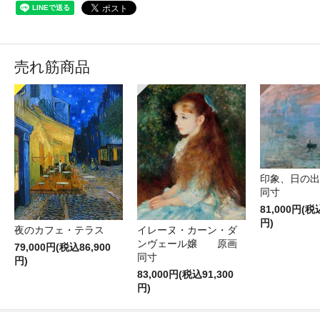
売れ筋商品
印象、日の
同寸
81,000円(税
円)
夜のカフェ・テラス
イレーヌ・カーン・ダ
ンヴェール嬢 原画
79,000円(税込86,900
同寸
円)
83,000円(税込91,300
円)