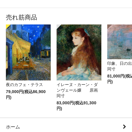
売れ筋商品
印象、日の
同寸
81,000円(税
円)
夜のカフェ・テラス
イレーヌ・カーン・ダ
ンヴェール嬢 原画
79,000円(税込86,900
同寸
円)
83,000円(税込91,300
円)
ホーム