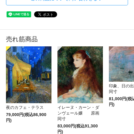
売れ筋商品
印象、日の
同寸
81,000円(税
円)
夜のカフェ・テラス
イレーヌ・カーン・ダ
ンヴェール嬢 原画
79,000円(税込86,900
同寸
円)
83,000円(税込91,300
円)