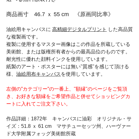
商品画寸 46.7 ｘ 55 cm 《原画同比率》
油絵用キャンバスに
高精細デジタルプリント
した高品質
な複製画です。
複製に使用するマスター画像はこの作品を所蔵している
美術館、または版権所有者からの最高品位のものです。
耐光性に優れた顔料インクを使用しています。
紙製のアート・ポスターには無い"質感"を感じて頂ける
様、
油絵用布キャンバス
を使用しています。
左側の”カテゴリー”の一番上、"額縁"のページをご覧頂
き、お好きな額縁をご希望作品と併せてショッピングカ
ートに入れてご注文下さい。
作品詳細：1872年 キャンバスに油彩 オリジナル・サ
イズ：51.8 ｘ 61 cm マサチューセッツ州、ハーヴァー
ド大学附属フォッグ美術館所蔵