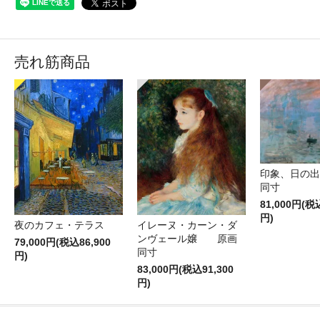
売れ筋商品
印象、日の
同寸
81,000円(税
円)
夜のカフェ・テラス
イレーヌ・カーン・ダ
ンヴェール嬢 原画
79,000円(税込86,900
同寸
円)
83,000円(税込91,300
円)