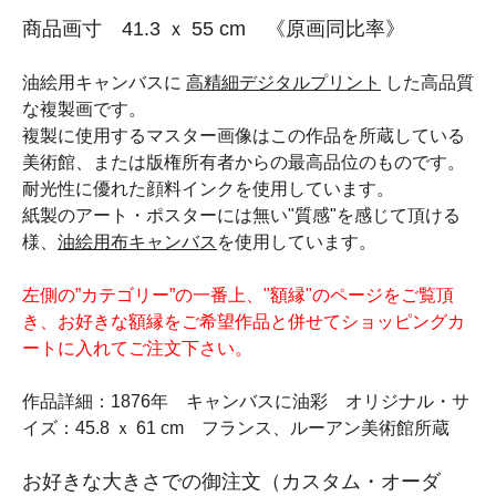
商品画寸 41.3 ｘ 55 cm 《原画同比率》
油絵用キャンバスに
高精細デジタルプリント
した高品質
な複製画です。
複製に使用するマスター画像はこの作品を所蔵している
美術館、または版権所有者からの最高品位のものです。
耐光性に優れた顔料インクを使用しています。
紙製のアート・ポスターには無い"質感"を感じて頂ける
様、
油絵用布キャンバス
を使用しています。
左側の”カテゴリー”の一番上、"額縁"のページをご覧頂
き、お好きな額縁をご希望作品と併せてショッピングカ
ートに入れてご注文下さい。
作品詳細：1876年 キャンバスに油彩 オリジナル・サ
イズ：45.8 ｘ 61 cm フランス、ルーアン美術館所蔵
お好きな大きさでの御注文（カスタム・オーダ