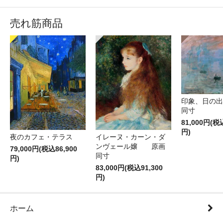
売れ筋商品
印象、日の
同寸
81,000円(税
円)
夜のカフェ・テラス
イレーヌ・カーン・ダ
ンヴェール嬢 原画
79,000円(税込86,900
同寸
円)
83,000円(税込91,300
円)
ホーム