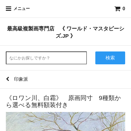
0
メニュー
最高級複製画専門店 《 ワールド・マスタピーシ
ズ.JP 》
検索
印象派
《ロワン川、白霜》 原画同寸 9種類か
ら選べる無料額装付き