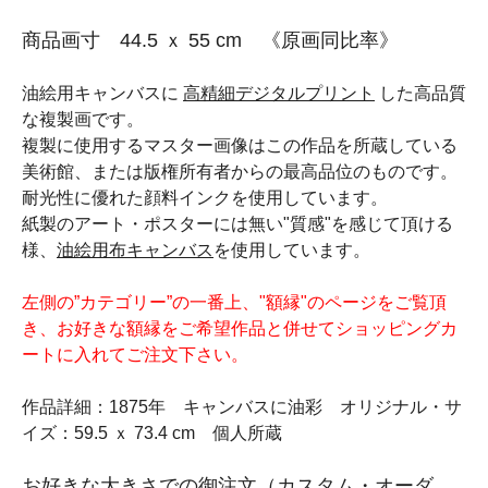
商品画寸 44.5 ｘ 55 cm 《原画同比率》
油絵用キャンバスに
高精細デジタルプリント
した高品質
な複製画です。
複製に使用するマスター画像はこの作品を所蔵している
美術館、または版権所有者からの最高品位のものです。
耐光性に優れた顔料インクを使用しています。
紙製のアート・ポスターには無い"質感"を感じて頂ける
様、
油絵用布キャンバス
を使用しています。
左側の”カテゴリー”の一番上、"額縁"のページをご覧頂
き、お好きな額縁をご希望作品と併せてショッピングカ
ートに入れてご注文下さい。
作品詳細：1875年 キャンバスに油彩 オリジナル・サ
イズ：59.5 ｘ 73.4 cm 個人所蔵
お好きな大きさでの御注文（カスタム・オーダ