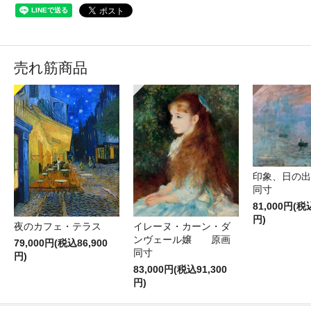
売れ筋商品
印象、日の
同寸
81,000円(税
円)
夜のカフェ・テラス
イレーヌ・カーン・ダ
ンヴェール嬢 原画
79,000円(税込86,900
同寸
円)
83,000円(税込91,300
円)