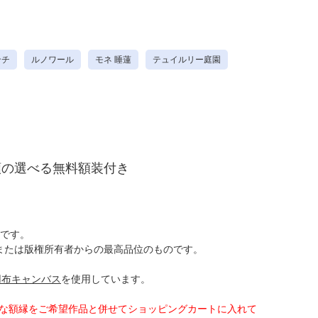
ンチ
ルノワール
モネ 睡蓮
テュイルリー庭園
類の選べる無料額装付き
です。
または版権所有者からの最高品位のものです。
用布キャンバス
を使用しています。
好きな額縁をご希望作品と併せてショッピングカートに入れて