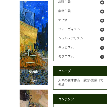
表現主義
象徴主義
ナビ派
フォーヴィスム
シュルレアリスム
キュビズム
モダニズム
グループ
人気の在庫作品 最短5営業日で
発送！
コンテンツ