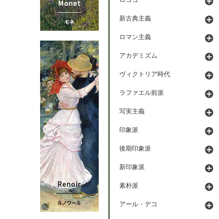
ロココ
新古典主義
ロマン主義
アカデミズム
ヴィクトリア時代
ラファエル前派
写実主義
印象派
後期印象派
新印象派
素朴派
アール・デコ