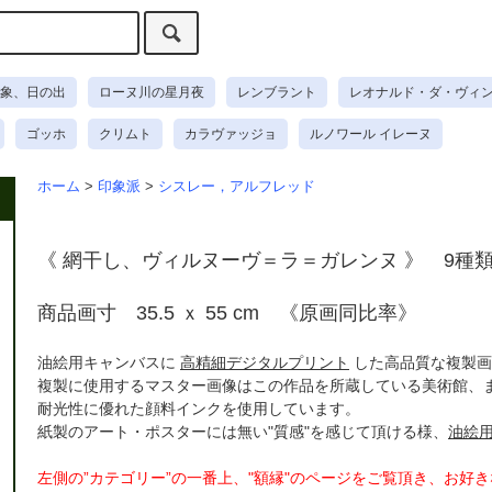
象、日の出
ローヌ川の星月夜
レンブラント
レオナルド・ダ・ヴィ
ゴッホ
クリムト
カラヴァッジョ
ルノワール イレーヌ
ホーム
>
印象派
>
シスレー，アルフレッド
《 網干し、ヴィルヌーヴ＝ラ＝ガレンヌ 》 9種
商品画寸 35.5 ｘ 55 cm 《原画同比率》
油絵用キャンバスに
高精細デジタルプリント
した高品質な複製画
複製に使用するマスター画像はこの作品を所蔵している美術館、
耐光性に優れた顔料インクを使用しています。
紙製のアート・ポスターには無い"質感"を感じて頂ける様、
油絵
左側の”カテゴリー”の一番上、"額縁"のページをご覧頂き、お