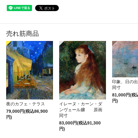
売れ筋商品
印象、日の
同寸
81,000円(税
円)
夜のカフェ・テラス
イレーヌ・カーン・ダ
ンヴェール嬢 原画
79,000円(税込86,900
同寸
円)
83,000円(税込91,300
円)