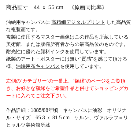
商品画寸 44 ｘ 55 cm 《原画同比率》
油絵用キャンバスに
高精細デジタルプリント
した高品質
な複製画です。
複製に使用するマスター画像はこの作品を所蔵している
美術館、または版権所有者からの最高品位のものです。
耐光性に優れた顔料インクを使用しています。
紙製のアート・ポスターには無い"質感"を感じて頂ける
様、
油絵用布キャンバス
を使用しています。
左側の”カテゴリー”の一番上、"額縁"のページをご覧頂
き、お好きな額縁をご希望作品と併せてショッピングカ
ートに入れてご注文下さい。
作品詳細：1885/88年頃 キャンバスに油彩 オリジナ
ル・サイズ：65.3 ｘ 81.5 cm ケルン、ヴァルラフ＝リ
ヒャルツ美術館所蔵